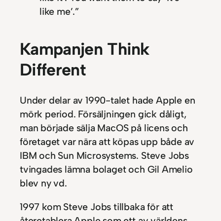
like me’.”
Kampanjen Think
Different
Under delar av 1990-talet hade Apple en
mörk period. Försäljningen gick dåligt,
man började sälja MacOS på licens och
företaget var nära att köpas upp både av
IBM och Sun Microsystems. Steve Jobs
tvingades lämna bolaget och Gil Amelio
blev ny vd.
1997 kom Steve Jobs tillbaka för att
återetablera Apple som ett av världens