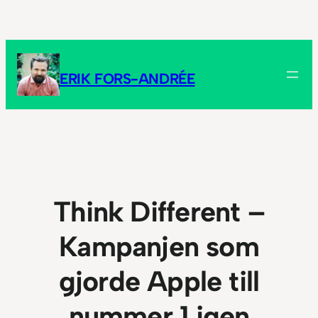
Hoppa
till
innehåll
ERIK FORS-ANDRÉE
Think Different –
Kampanjen som
gjorde Apple till
nummer 1 igen