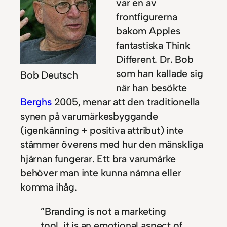
var en av
frontfigurerna
bakom Apples
fantastiska Think
Different. Dr. Bob
som han kallade sig
Bob Deutsch
när han besökte
Berghs
2005, menar att den traditionella
synen på varumärkesbyggande
(igenkänning + positiva attribut) inte
stämmer överens med hur den mänskliga
hjärnan fungerar. Ett bra varumärke
behöver man inte kunna nämna eller
komma ihåg.
”Branding is not a marketing
tool, it is an emotional aspect of