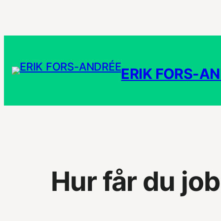
Hoppa
till
innehåll
ERIK FORS-A
Hur får du job