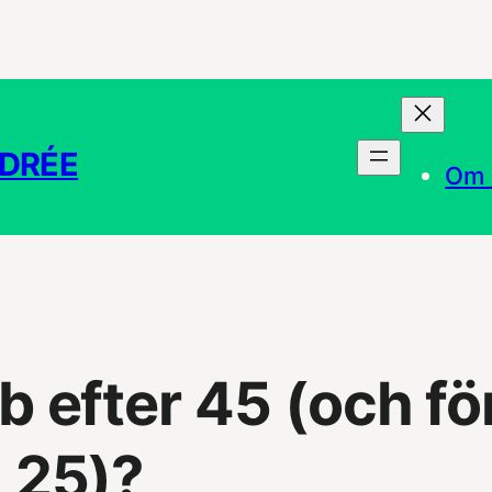
NDRÉE
Om 
b efter 45 (och fö
25)?