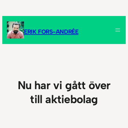
Hoppa
till
innehåll
ERIK FORS-ANDRÉE
Nu har vi gått över
till aktiebolag