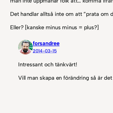
man inte uppmanar folk att… komma ifrån
Det handlar alltså inte om att ”prata om 
Eller? [kanske minus minus = plus?]
forsandree
2014-03-15
Intressant och tänkvärt!
Vill man skapa en förändring så är d
jag tänker att det inte får ta överhand
det negativa.
?