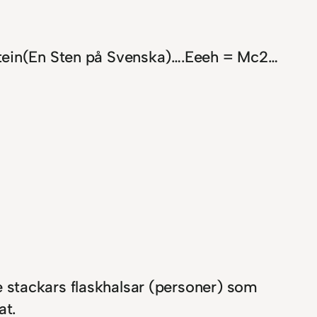
 Stein(En Sten på Svenska)….Eeeh = Mc2…
 de stackars flaskhalsar (personer) som
at.