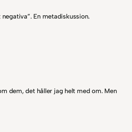
t negativa”. En metadiskussion.
om dem, det håller jag helt med om. Men
r ja tänker att lean ofta får för mycket av