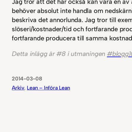
Jag tror att det här också kan vara en av 
behöver absolut inte handla om nedskärni
beskriva det annorlunda. Jag tror till e
slöseri/kostnader/tid och fortfarande pr
fortfarande producera till samma kostnad. 
Detta inlägg är #8 i utmaningen
#blogg1
2014-03-08
Arkiv
, 
Lean – Införa Lean