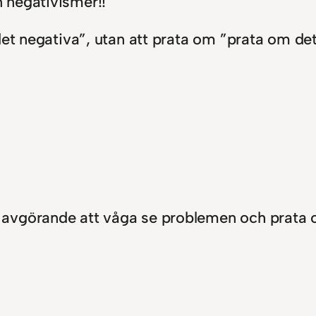
 negativismer!!
det negativa”, utan att prata om ”prata om de
et avgörande att våga se problemen och prata 
en från det nya som vi vill skapa. Och det är dä