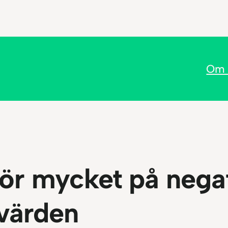
Om 
för mycket på nega
värden