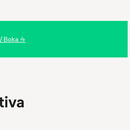
/ Boka ☕
tiva