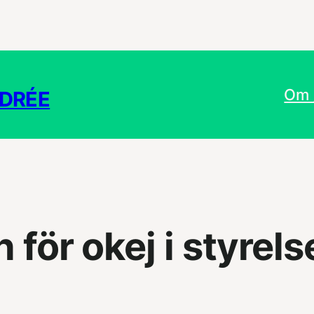
Om 
NDRÉE
 för okej i styrel