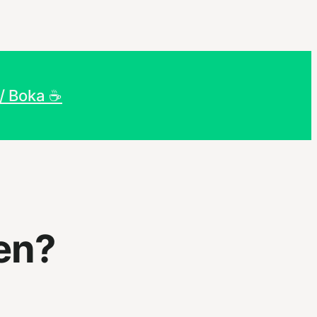
/ Boka ☕
sen?