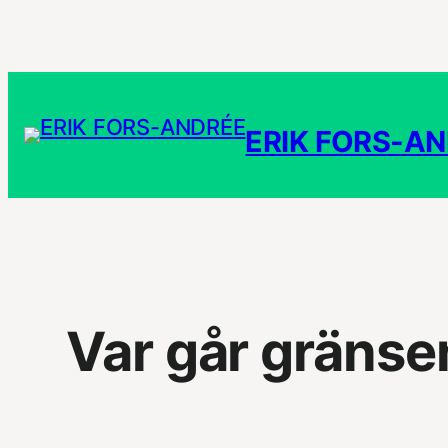
Hoppa
till
innehåll
ERIK FORS-A
Var går gränsen