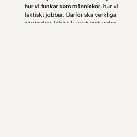
hur vi funkar som människor
, hur vi
faktiskt jobbar. Därför ska verkliga
användare jobba i verktyget redan
från de allra första prototypena och
deras krav och behov är styrande i
utvecklingen. (NOT 2010: Det här var
innan jag upptäckte agil metodik och
började jobba med Scrum).
2005-01-21
Arkiv
, 
Personlig utveckling