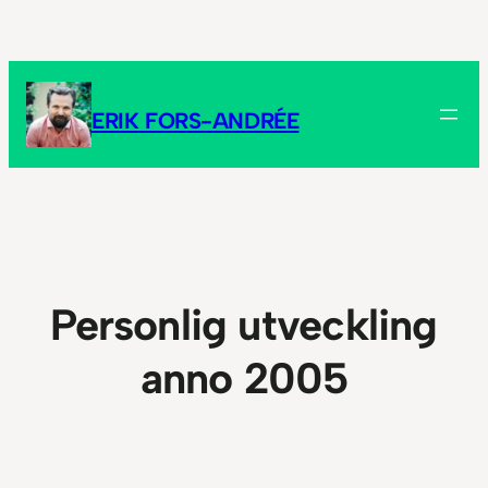
Hoppa
till
innehåll
ERIK FORS-ANDRÉE
Personlig utveckling
anno 2005