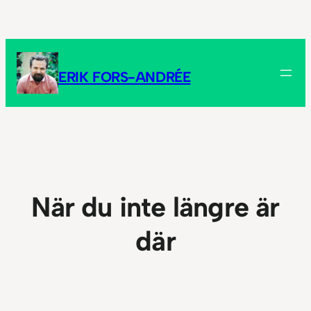
Hoppa
till
innehåll
ERIK FORS-ANDRÉE
När du inte längre är
där